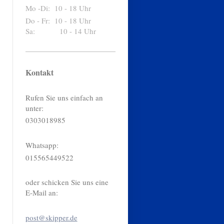
Mo -Di: 10 - 18 Uhr
Do - Fr: 10 - 18 Uhr
Sa: 10 - 14 Uhr
Kontakt
Rufen Sie uns einfach an
unter:
0303018985
Whatsapp:
015565449522
oder schicken Sie uns eine
E-Mail an:
post@skipper.de